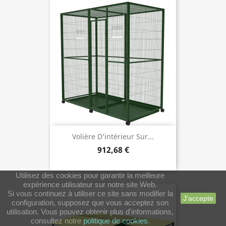
Volière D’intérieur Sur...
912,68 €
Utilisez des cookies pour garantir la meilleure
expérience utilisateur sur notre site Web.
Si vous continuez à utiliser ce site sans modifier la
J'accepte
configuration, supposez que vous acceptez son
utilisation. Vous pouvez obtenir plus d'informations,
consultez notre
politique de cookies
.