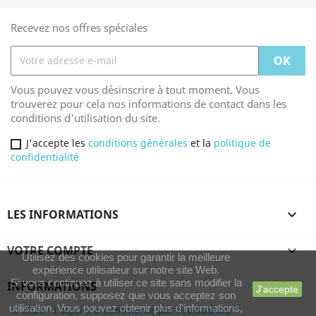
Recevez nos offres spéciales
Vous pouvez vous désinscrire à tout moment. Vous
trouverez pour cela nos informations de contact dans les
conditions d'utilisation du site.
J'accepte les
conditions générales
et la
politique de
confidentialité
LES INFORMATIONS

VOTRE COMPTE

Utilisez des cookies pour garantir la meilleure
expérience utilisateur sur notre site Web.
Si vous continuez à utiliser ce site sans modifier la
INFORMATIONS
J'accepte
configuration, supposez que vous acceptez son
utilisation. Vous pouvez obtenir plus d'informations,
© 2026 - Logiciel e-commerce par PrestaShop™